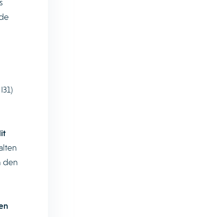
s
 de
I31)
it
alten
h den
en