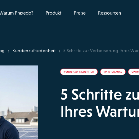
Warum Praxedo?
Produkt
Preise
Ressourcen
log
Kundenzufriedenheit
5 Schritte zur Verbesserung Ihres Wa
KUNDENZUFRIEDENHEIT
MAINTENANCE
OPTI
5 Schritte 
Ihres Wartu