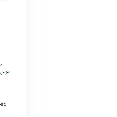
r
, die
ird