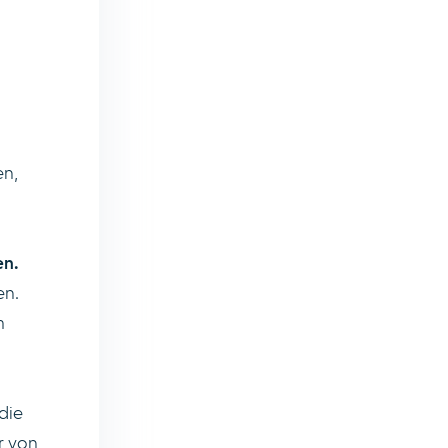
en,
en.
en.
m
die
r von