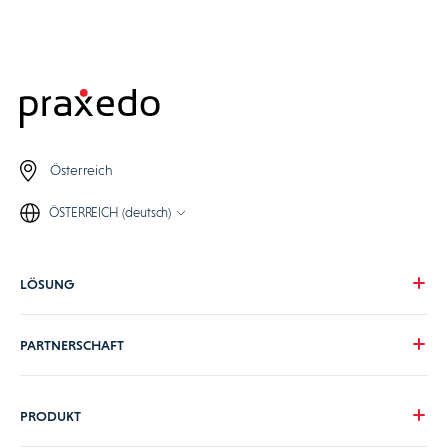
Österreich
ÖSTERREICH (deutsch)
LÖSUNG
Unsere Vision
PARTNERSCHAFT
Ihre Herausforderungen
Ihre Branche
Werden Sie Praxedo Partner
PRODUKT
Preise