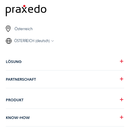
Österreich
ÖSTERREICH (deutsch)
LÖSUNG
Unsere Vision
PARTNERSCHAFT
Ihre Herausforderungen
Ihre Branche
Werden Sie Praxedo Partner
PRODUKT
Preise
Unsere Kunden
Produktübersicht
KNOW-HOW
Unterstützung durch Praxedo