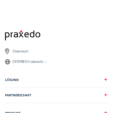
Österreich
ÖSTERREICH (deutsch)
LÖSUNG
Unsere Vision
PARTNERSCHAFT
Ihre Herausforderungen
Ihre Branche
Werden Sie Praxedo Partner