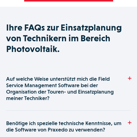
Ihre FAQs zur Einsatzplanung
von Technikern im Bereich
Photovoltaik.
Auf welche Weise unterstützt mich die Field
Service Management Software bei der
Organisation der Touren- und Einsatzplanung
meiner Techniker?
Die Field Service Management Software von Praxedo
unterstützt Sie dabei, Ihre internen Geschäftsprozesse zu
Benötige ich spezielle technische Kenntnisse, um
optimieren. Die flexiblen Schnittstellen und die
die Software von Praxedo zu verwenden?
benutzerdefinierten Formulare unserer Software tragen