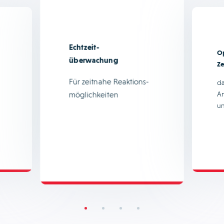
Echtzeit-
O
überwachung
Z
Für zeitnahe Reaktions-
da
An
möglichkeiten
un