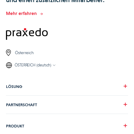
Mehr erfahren
Österreich
ÖSTERREICH (deutsch)
LÖSUNG
Unsere Vision
PARTNERSCHAFT
Ihre Herausforderungen
Ihre Branche
Werden Sie Praxedo Partner
PRODUKT
Preise