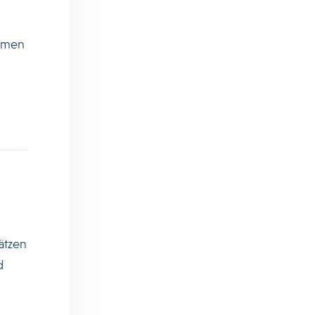
ahmen
ätzen
d