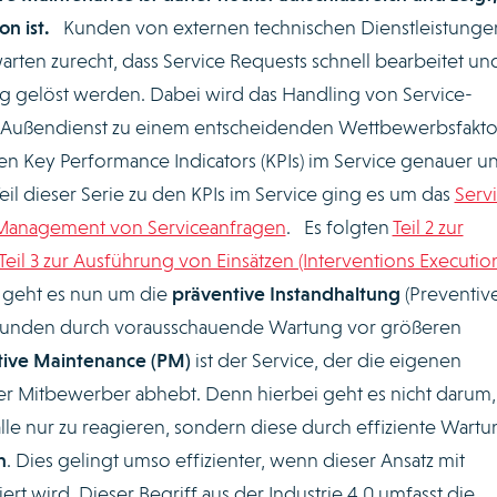
n ist.
Kunden von externen technischen Dienstleistunge
arten zurecht, dass Service Requests schnell bearbeitet un
ig gelöst werden. Dabei wird das Handling von Service-
 Außendienst zu einem entscheidenden Wettbewerbsfaktor
ten Key Performance Indicators (KPIs) im Service genauer un
il dieser Serie zu den KPIs im Service ging es um das
Serv
 Management von Serviceanfragen
. Es folgten
Teil 2 zur
Teil 3 zur Ausführung von Einsätzen (Interventions Executio
ie geht es nun um die
präventive Instandhaltung
(Preventiv
 Kunden durch vorausschauende Wartung vor größeren
tive Maintenance (PM)
ist der Service, der die eigenen
er Mitbewerber abhebt. Denn hierbei geht es nicht darum,
e nur zu reagieren, sondern diese durch effiziente Wartu
n
. Dies gelingt umso effizienter, wenn dieser Ansatz mit
rt wird. Dieser Begriff aus der Industrie 4.0 umfasst die