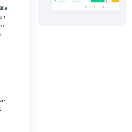
lle
en,
en
en
ive
s
e