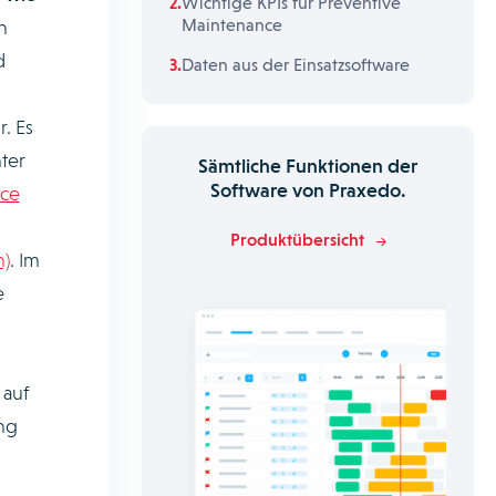
Wichtige KPIs für Preventive
Maintenance
n
d
Daten aus der Einsatzsoftware
. Es
ter
Sämtliche Funktionen der
Software von Praxedo.
ice
Produktübersicht
n)
. Im
e
 auf
ng