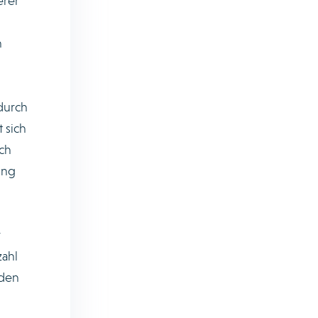
erer
h
durch
 sich
ch
ung
r
ahl
nden