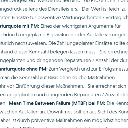
hen. Angestrebt werden sollten also 100 Prozent. Ein höh
ngsdruck seitens des Dienstleisters. Der Wert ist leicht zu
rten Einsätze für präventive Wartungsarbeiten / vertraglic
aturquote mit PM:
Eines der wichtigsten Argumente für
s dadurch ungeplante Reparaturen oder Ausfälle verringert
ürlich nachzuweisen. Die Zahl ungeplanter Einsätze sollte 
nhand dieser Kennzahl belegen lassen muss. Sie errechnet
ungeplanten und dringenden Reparaturen / Anzahl der dur
raturquote ohne PM:
Zum Vergleich und zur Erfolgsmess
n man die Kennzahl auf Basis ohne solche Maßnahmen
ahr vor Einführung dieser Maßnahmen. Sie errechnet sich
ten ungeplanten und dringenden Reparaturen / Anzahl de
agen
Mean Time Between Failure (MTBF) bei PM:
Die Kennz
 zwischen Ausfällen an. Downtimes sollten aus Sicht des Ku
aher ist durch präventive Maßnahmen ein möglichst hoher