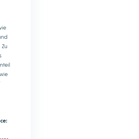
wie
 und
 Zu
s
nteil
 wie
/
ce: