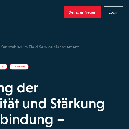
Demo anfragen
Login
e Kennzahlen im Field Service Management
EIT
SOFTWARE
ng der
ität und Stärkung
bindung –