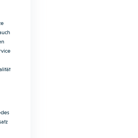
ze
 auch
en
rvice
lität
edes
satz