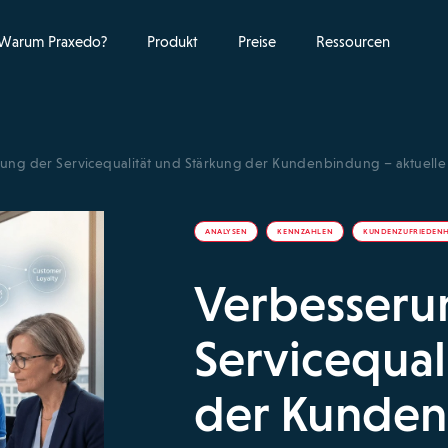
Warum Praxedo?
Produkt
Preise
Ressourcen
ung der Servicequalität und Stärkung der Kundenbindung – aktuell
ANALYSEN
KENNZAHLEN
KUNDENZUFRIEDENH
Verbesseru
Servicequal
der Kunden