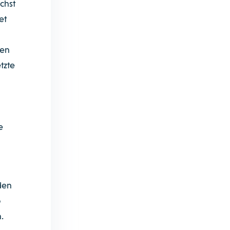
chst
et
nen
tzte
e
den
o
.