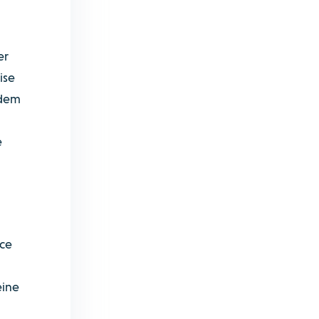
er
ise
 dem
e
ice
eine