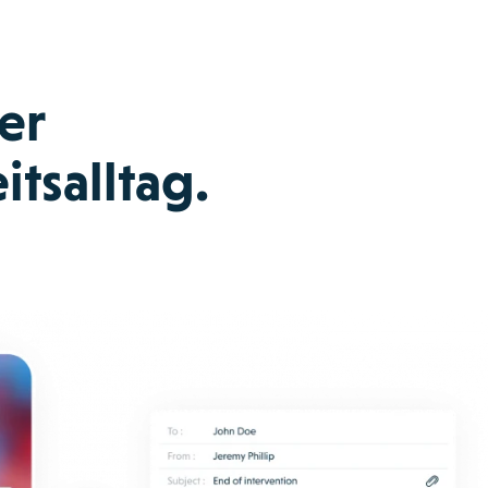
er
tsalltag.