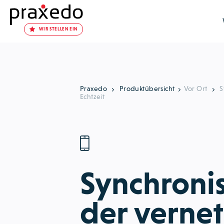
WIR STELLEN EIN
Praxedo
Produktübersicht
Vor Ort
S
Echtzeit
Synchroni
der vernet