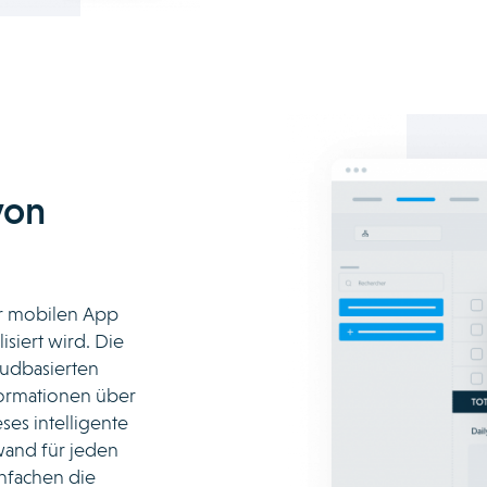
von
der mobilen App
isiert wird. Die
oudbasierten
nformationen über
ses intelligente
wand für jeden
infachen die