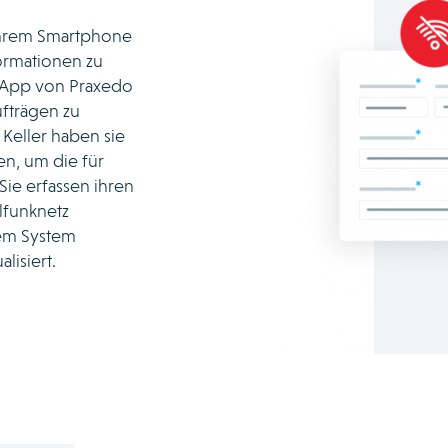
ihrem Smartphone
nformationen zu
e App von Praxedo
ufträgen zu
 Keller haben sie
en, um die für
Sie erfassen ihren
lfunknetz
hrem System
lisiert.