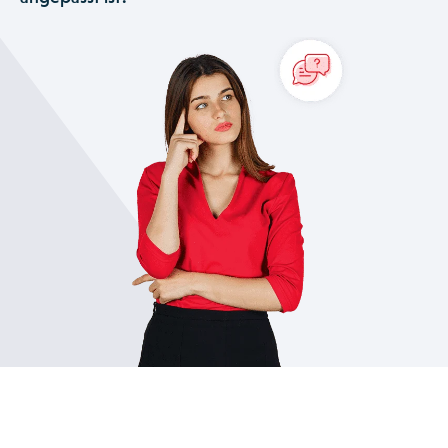
Aktivität spezifischen Kriterien und Parameter konfigurieren.
Nach der ersten Konfiguration und der entsprechenden
Schulung durch einen unserer Experten haben Sie die
Möglichkeit, selbständig die Field Service Management
Software von Praxedo an Ihre Geschäftsprozesse
anzupassen.