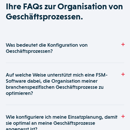
Ihre FAQs zur Organisation von
Geschäftsprozessen.
Was bedeutet die Konfiguration von
Geschäftsprozessen?
Die maßgeschneiderte Konfiguration der Software von
Praxedo ermöglicht Ihnen den einfachen Aufbau einer
Auf welche Weise unterstützt mich eine FSM-
Organisationsstruktur in Ihrem Unternehmen. Durch die
Software dabei, die Organisation meiner
Auswahl branchenspezifischer Parameter erhalten Sie mit
branchenspezifischen Geschäftsprozesse zu
optimieren?
wenigen Klicks ein Tool, das ideal auf die Organisation Ihrer
Geschäftsprozesse abgestimmt ist.
Eine Field Service Management Software wie von Praxedo
ermöglicht es Ihnen, organisatorische Prozesse an Ihre
Wie konfiguriere ich meine Einsatzplanung, damit
internen Geschäftsabläufe anzupassen. Dieses
sie optimal an meine Geschäftsprozesse
leistungsstarke Tool lässt sich individuell nach den für Ihre
angepasst ist?