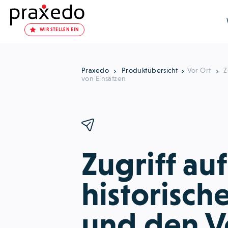
WIR STELLEN EIN
Praxedo
Produktübersicht
Vor Ort
Z
von Einsätzen
Zugriff auf
historisch
und den V